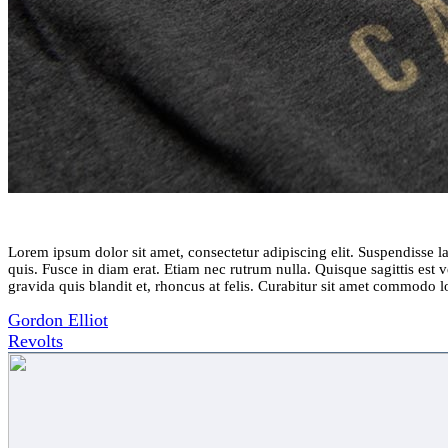
Lorem ipsum dolor sit amet, consectetur adipiscing elit. Suspendisse 
quis. Fusce in diam erat. Etiam nec rutrum nulla. Quisque sagittis est ve
gravida quis blandit et, rhoncus at felis. Curabitur sit amet commodo 
Post
Gordon Elliot
Revolts
navigation