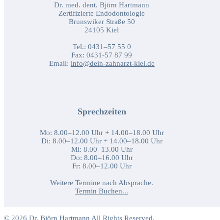
Dr. med. dent. Björn Hartmann
Zertifizierte Endodontologie
Brunswiker Straße 50
24105 Kiel
Tel.: 0431–57 55 0
Fax: 0431-57 87 99
Email:
info@dein-zahnarzt-kiel.de
Sprechzeiten
Mo: 8.00–12.00 Uhr + 14.00–18.00 Uhr
Di: 8.00–12.00 Uhr + 14.00–18.00 Uhr
Mi: 8.00–13.00 Uhr
Do: 8.00–16.00 Uhr
Fr: 8.00–12.00 Uhr
Weitere Termine nach Absprache.
Termin Buchen...
© 2026
Dr. Björn Hartmann
All Rights Reserved.