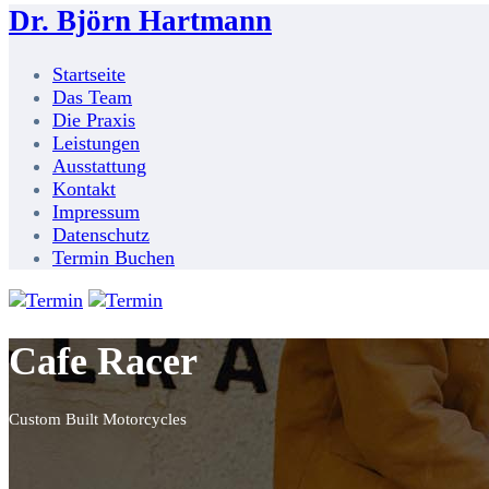
Dr. Björn Hartmann
Startseite
Das Team
Die Praxis
Leistungen
Ausstattung
Kontakt
Impressum
Datenschutz
Termin Buchen
Cafe Racer
Custom Built Motorcycles