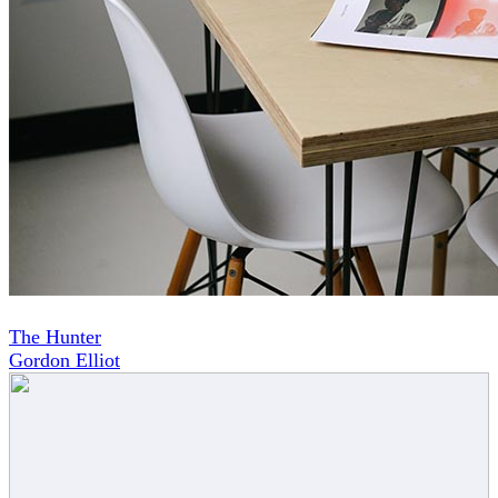
Post
The Hunter
Gordon Elliot
navigation