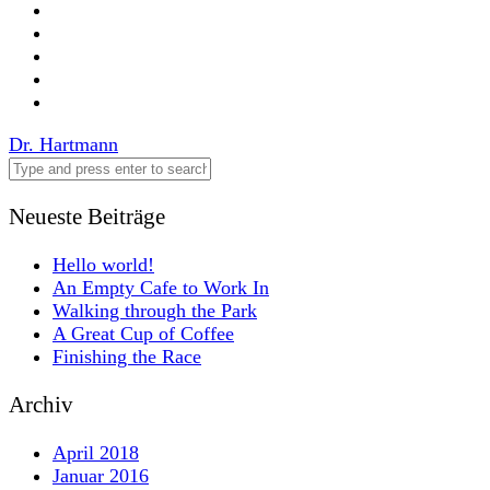
Post
Dr. Hartmann
navigation
Neueste Beiträge
Hello world!
An Empty Cafe to Work In
Walking through the Park
A Great Cup of Coffee
Finishing the Race
Archiv
April 2018
Januar 2016