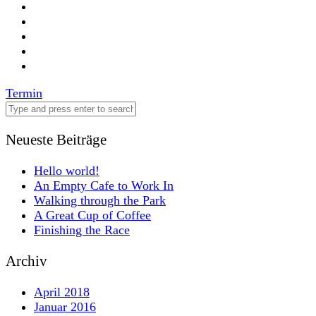
Post
Termin
navigation
Neueste Beiträge
Hello world!
An Empty Cafe to Work In
Walking through the Park
A Great Cup of Coffee
Finishing the Race
Archiv
April 2018
Januar 2016